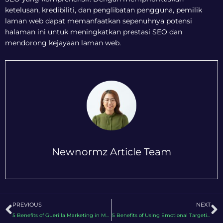
ketelusan, kredibiliti, dan penglibatan pengguna, pemilik
laman web dapat memanfaatkan sepenuhnya potensi
halaman ini untuk meningkatkan prestasi SEO dan
mendorong kejayaan laman web.
Newnormz Article Team
Prev
N
PREVIOUS
NEXT
5 Benefits of Guerilla Marketing in Malaysia 2026
5 Benefits of Using Emotional Targeting on Social Media