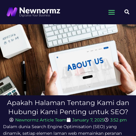
Skip
to
Sea
content
Apakah Halaman Tentang Kami dan
Hubungi Kami Penting untuk SEO?
Newnormz Article Team
January 7, 2025
3:52 pm
Dalam dunia Search Engine Optimisation (SEO) yang
dinamik, setiap elemen laman web memainkan peranan