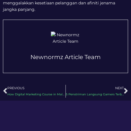
menggalakkan kesetiaan pelanggan dan afiniti jenama
jangka panjang.
Newnormz Article Team
Prev
N
PREVIOUS
NEXT
How Digital Marketing Course in Malaysia Can Boost Your Career
5 Penstriman Langsung Gamers Terbaik di Tiktok Malaysia