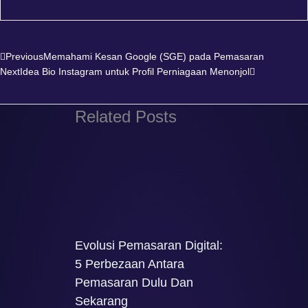
Prev
Next
Previous
Memahami Kesan Google (SGE) pada Pemasaran
Next
Idea Bio Instagram untuk Profil Perniagaan Menonjol
Related Posts
Evolusi Pemasaran Digital:
5 Perbezaan Antara
Pemasaran Dulu Dan
Sekarang