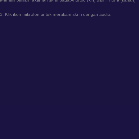
Memilih pilihan rakaman skrin pada Android (kiri) dan iPhone (kanan)
3. Klik ikon mikrofon untuk merakam skrin dengan audio.