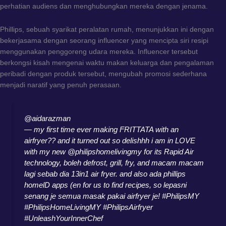
perhatian audiens dan menghubungkan mereka dengan jenama.
Phillips, sebuah syarikat peralatan rumah, menunjukkan ini dengan
bekerjasama dengan seorang influencer yang mencipta siri resipi
menggunakan penggoreng udara mereka. Influencer tersebut
berkongsi kisah mengenai waktu makan keluarga dan pengalaman
peribadi dengan produk tersebut, mengubah promosi sederhana
menjadi naratif yang penuh perasaan.
@aidarazman
— my first time ever making FRITTATA with an
airfryer?? and it turned out so delishhh i am in LOVE
with my new @philipshomelivingmy for its Rapid Air
technology, boleh defrost, grill, fry, and macam macam
lagi sebab dia 13in1 air fryer. and also ada phillips
homelD apps (en for us to find recipes, so lepasni
senang je semua masak pakai airfryer je!
#PhilipsMY
#PhilipsHomeLivingMY
#PhilipsAirfryer
#UnleashYourInnerChef