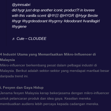
@yinnsabri
did hygr just drop another iconic product?! in loveee
with this vanilla scent 😆🫶🏻 @HYGR @Hygr Bestie
#hygr
#hygrdeodorant
#hygrmy
#deodorant
#vanillagirl
#hygiene
♬ Cute – CLOUDEE
4 Industri Utama yang Memanfaatkan Mikro-Influencer di
Malaysia
Mikro-influencer berkembang pesat dalam pelbagai industri di
Malaysia. Berikut adalah sektor-sektor yang mendapat manfaat besar
daripada trend ini.
i. Fesyen dan Gaya Hidup
Jenama fesyen Malaysia kerap bekerjasama dengan mikro-influencer
untuk pelancaran produk dan idea gaya. Keaslian mereka
membuatkan audiens lebih percaya kepada cadangan mereka.