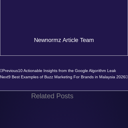
Newnormz Article Team
Prev
Previous
10 Actionable Insights from the Google Algorithm Leak
Next
9 Best Examples of Buzz Marketing For Brands in Malaysia 2026
Related Posts