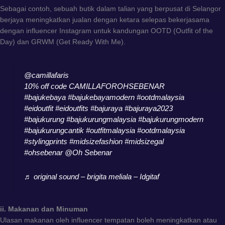
Sebagai contoh, sebuah butik dalam talian yang berpusat di Selangor
berjaya meningkatkan jualan dengan ketara selepas bekerjasama
dengan influencer Instagram untuk kandungan OOTD (Outfit of the
Day) dan GRWM (Get Ready With Me).
@camillafaris
10% off code CAMILLAFOROHSEBENAR
#bajukebaya
#bajukebayamodern
#ootdmalaysia
#eidoutfit
#eidoutfits
#bajuraya
#bajuraya2023
#bajukurung
#bajukurungmalaysia
#bajukurungmodern
#bajukurungcantik
#outfitmalaysia
#ootdmalaysia
#stylingprints
#midsizefashion
#midsizegal
#ohsebenar
@Oh Sebenar
♬ original sound – brigita meliala – Idgitaf
ii. Makanan dan Minuman
Ulasan makanan oleh influencer tempatan boleh meningkatkan atau