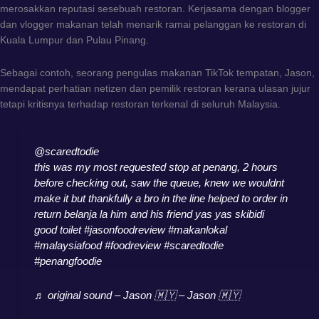
merosakkan reputasi sesebuah restoran. Kerjasama dengan blogger
dan vlogger makanan telah menarik ramai pelanggan ke restoran di
Kuala Lumpur dan Pulau Pinang.
Sebagai contoh, seorang pengulas makanan TikTok tempatan, Jason,
mendapat perhatian netizen dan pemilik restoran kerana ulasan jujur
tetapi kritisnya terhadap restoran terkenal di seluruh Malaysia.
@scaredtodie
this was my most requested stop at penang, 2 hours
before checking out, saw the queue, knew we wouldnt
make it but thankfully a bro in the line helped to order in
return belanja la him and his friend yas yas skibidi
good toilet
#jasonfoodreview
#makanlokal
#malaysiafood
#foodreview
#scaredtodie
#penangfoodie
♬ original sound – Jason 🇲🇾 – Jason 🇲🇾