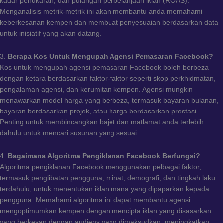
kadar penukaran, dan pulangan perbelanjaan iklan (ROAS).
Menganalisis metrik-metrik ini akan membantu anda memahami
keberkesanan kempen dan membuat penyesuaian berdasarkan data
untuk inisiatif yang akan datang.
3.
Berapa Kos Untuk Mengupah Agensi Pemasaran Facebook?
Kos untuk mengupah agensi pemasaran Facebook boleh berbeza
dengan ketara berdasarkan faktor-faktor seperti skop perkhidmatan,
pengalaman agensi, dan kerumitan kempen. Agensi mungkin
menawarkan model harga yang berbeza, termasuk bayaran bulanan,
bayaran berdasarkan projek, atau harga berdasarkan prestasi.
Penting untuk membincangkan bajet dan matlamat anda terlebih
dahulu untuk mencari susunan yang sesuai.
4.
Bagaimana Algoritma Pengiklanan Facebook Berfungsi?
Algoritma pengiklanan Facebook menggunakan pelbagai faktor,
termasuk penglibatan pengguna, minat, demografi, dan tingkah laku
terdahulu, untuk menentukan iklan mana yang dipaparkan kepada
pengguna. Memahami algoritma ini dapat membantu agensi
mengoptimumkan kempen dengan mencipta iklan yang disasarkan
yang berkesan dengan audiens yang dimaksudkan, meningkatkan