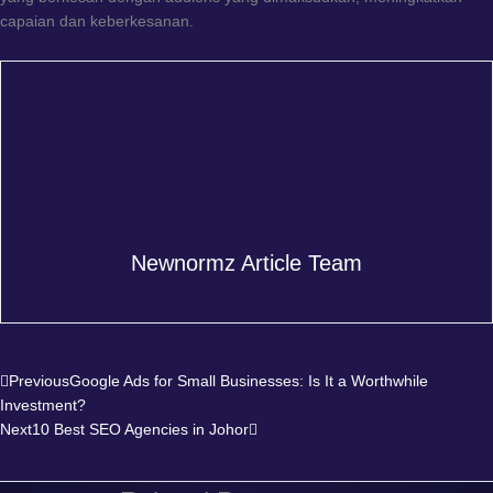
capaian dan keberkesanan.
Newnormz Article Team
Prev
Next
Previous
Google Ads for Small Businesses: Is It a Worthwhile
Investment?
Next
10 Best SEO Agencies in Johor